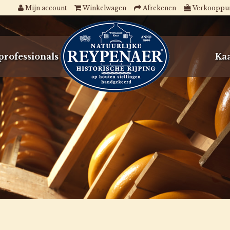
Mijn account
Winkelwagen
Afrekenen
Verkooppu
professionals
Kaa