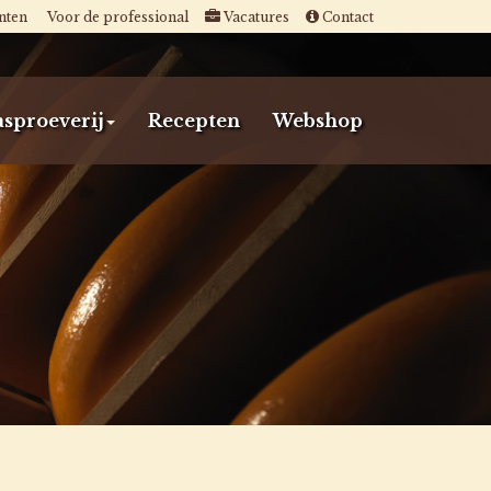
nten
Voor de professional
Vacatures
Contact
sproeverij
Recepten
Webshop