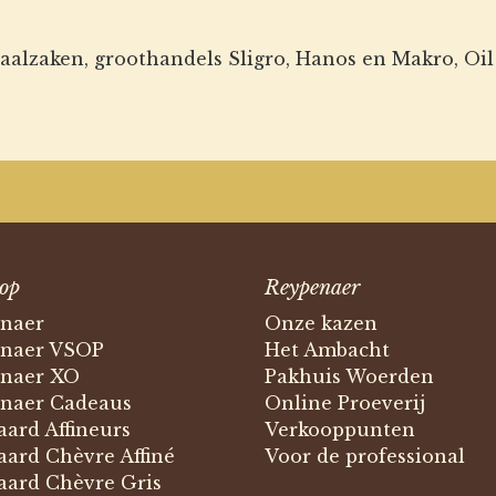
iaalzaken, groothandels Sligro, Hanos en Makro, Oi
op
Reypenaer
naer
Onze kazen
naer VSOP
Het Ambacht
naer XO
Pakhuis Woerden
naer Cadeaus
Online Proeverij
ard Affineurs
Verkooppunten
ard Chèvre Affiné
Voor de professional
ard Chèvre Gris