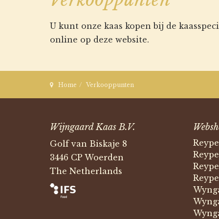
U kunt onze kaas kopen bij de kaasspec
online op deze website.
Home
Verkooppunten
Wijngaard Kaas B.V.
Websh
Reype
Golf van Biskaje 8
Reype
3446 CP Woerden
Reype
The Netherlands
Reype
Wynga
Wynga
Wynga