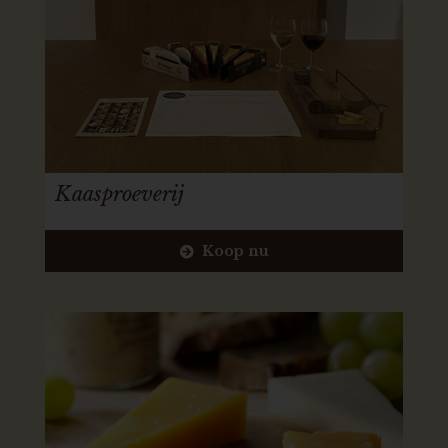
Kaasproeverij
Koop nu