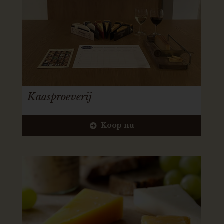
Kaasproeverij
Koop nu