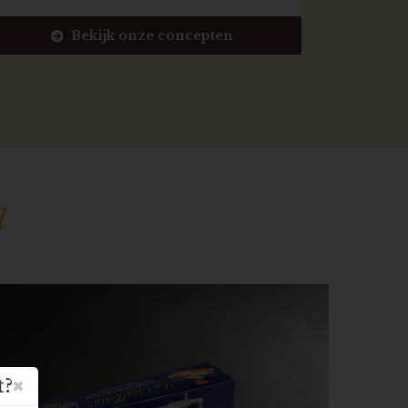
Bekijk onze concepten
d
t?