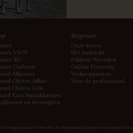
op
Reypenaer
naer
Onze kazen
naer VSOP
Het Ambacht
naer XO
Pakhuis Woerden
naer Cadeaus
Online Proeverij
ard Affineurs
Verkooppunten
ard Chèvre Affiné
Voor de professional
ard Chèvre Gris
ard Kaas Smaakkaasjes
ndkosten en levertijden
2026
Wijngaard Kaas B.V.
Woerden, The Netherlands |
Algemene voorwaarden
|
Priva