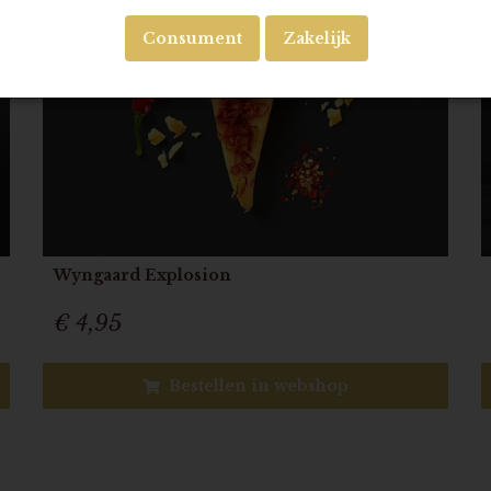
Consument
Zakelijk
Wyngaard Explosion
€ 4,95
Bestellen in webshop