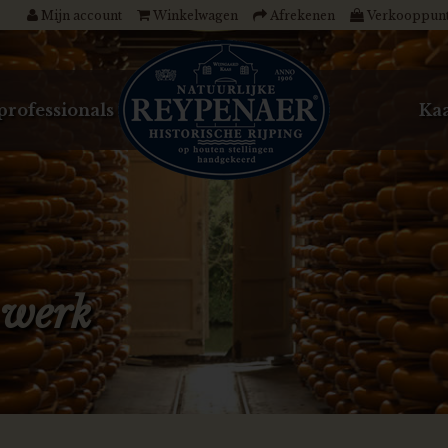
Mijn account
Winkelwagen
Afrekenen
Verkooppun
professionals
Kaa
 werk