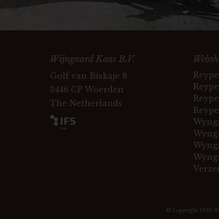
Wijngaard Kaas B.V.
Websh
Reype
Golf van Biskaje 8
Reype
3446 CP Woerden
Reype
The Netherlands
Reype
Wynga
Wynga
Wynga
Wynga
Verze
© Copyright 1936-