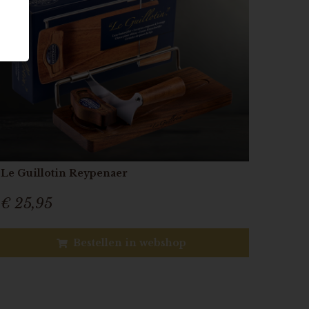
Le Guillotin Reypenaer
€ 25,95
Bestellen in webshop