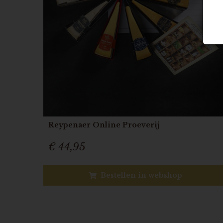
Reypenaer Online Proeverij
€ 44,95
Bestellen in webshop