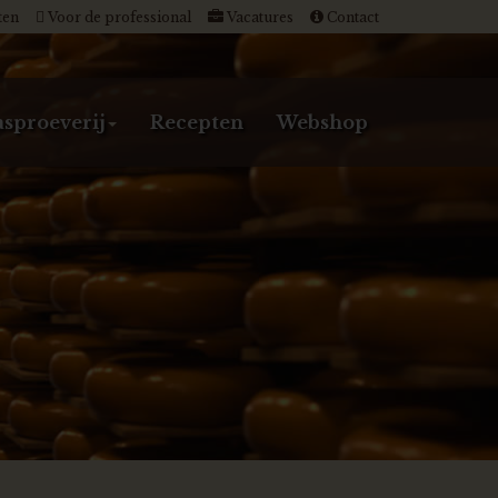
ten
Voor de professional
Vacatures
Contact
sproeverij
Recepten
Webshop